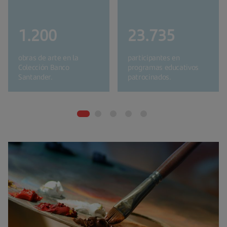
1.200
23.735
obras de arte en la
participantes en
Colección Banco
programas educativos
Santander.
patrocinados.