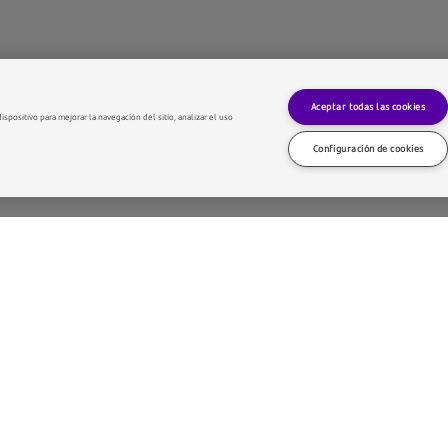
Aceptar todas las cookies
spositivo para mejorar la navegación del sitio, analizar el uso
Configuración de cookies
d Architects ha transformado la antigua sede bancaria en un cent
erentes de la arquitectura contemporánea internacional y ha desa
eva planta para relevantes instituciones culturales como Neues M
ary (Margate, 2006-2011), Museum Folkwang (Essen, 2007–09),